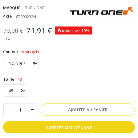
MARQUE:
TURN ONE
SKU:
8T000232N
71,91 €
79,90 €
Économisez 10%
TTC
Couleur :
Noir/gris
Taille :
48
−
+
AJOUTER AU PANIER
ACHETER MAINTENANT